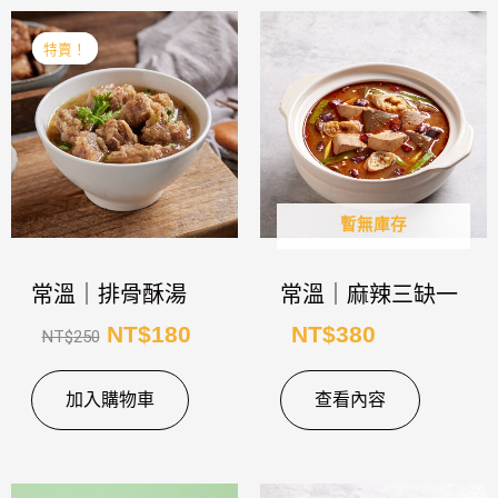
原
目
特賣！
特賣！
始
前
價
價
格：
格：
NT$250。
NT$180。
暫無庫存
常溫｜排骨酥湯
常溫｜麻辣三缺一
NT$
180
NT$
380
NT$
250
加入購物車
查看內容