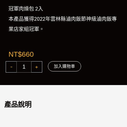
冠軍肉燥包 2入
本產品獲得2022年雲林縣滷肉飯節神級滷肉飯專
業店家組冠軍。
NT$
660
-
+
常
加入購物車
溫
｜
李
排
骨
酥
產品說明
經
典
禮
盒