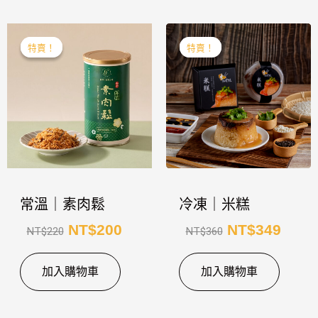
原
目
原
目
特賣！
特賣！
特賣！
特賣！
始
前
始
前
價
價
價
價
格：
格：
格：
格：
NT$220。
NT$200。
NT$360。
NT$
常溫｜素肉鬆
冷凍｜米糕
NT$
200
NT$
349
NT$
220
NT$
360
加入購物車
加入購物車