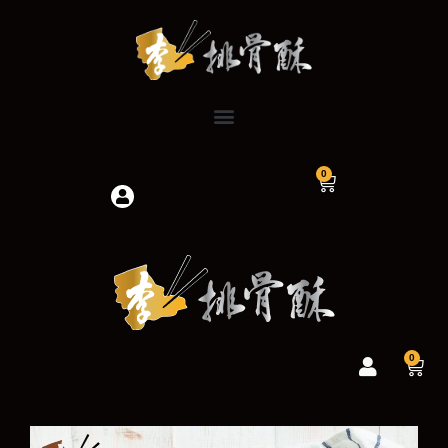
跳
至
主
要
內
容
0
購
物
籃
0
購
物
籃