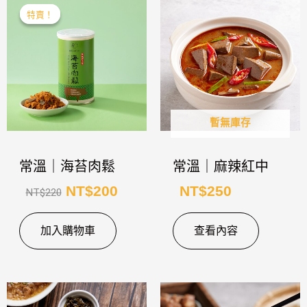
原
目
特賣！
特賣！
始
前
價
價
格：
格：
NT$220。
NT$200。
暫無庫存
常溫｜海苔肉鬆
常溫｜麻辣紅中
NT$
200
NT$
250
NT$
220
加入購物車
查看內容