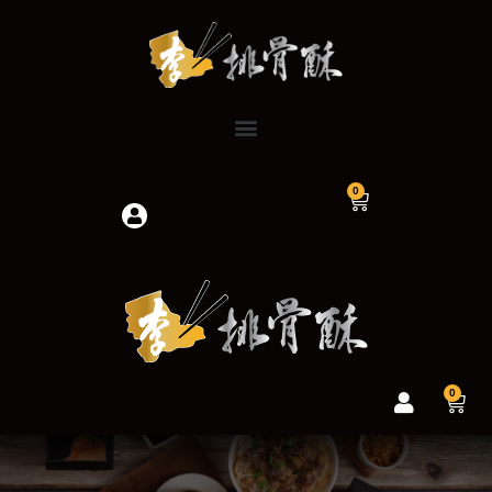
跳
至
主
要
內
容
0
購
物
籃
0
購
物
籃