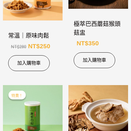
格：
格：
NT$280。
NT$250。
極萃巴西蘑菇猴頭
菇盅
常溫｜原味肉鬆
NT$
350
NT$
250
NT$
280
加入購物車
加入購物車
原
目
特賣！
特賣！
始
前
價
價
格：
格：