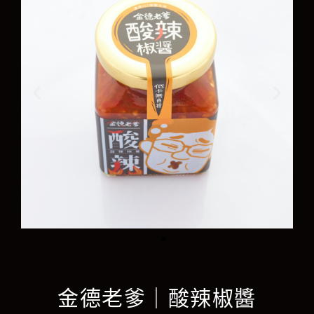
金德老爹｜酸辣椒醬