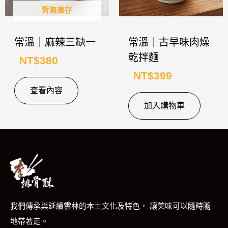
暫無庫存
常溫｜麻辣三缺一
常溫｜古早味肉燥
乾拌麵
NT$
380
NT$
399
查看內容
加入購物車
我們傳承與延續雲林的本土文化及特色， 讓美味可以隨時隨
地帶著走。