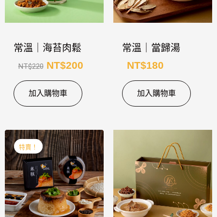
NT$220。
NT$200。
常溫｜海苔肉鬆
常溫｜當歸湯
NT$
200
NT$
180
NT$
220
加入購物車
加入購物車
原
目
特賣！
特賣！
始
前
價
價
格：
格：