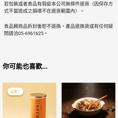
若包裝或者食品有瑕疵本公司無條件退貨（因保存方
式不當造成之損壞不在退貨範圍內）。
食品類商品拆封後恕不退換，產品退換貨或有任何疑
問請洽05-6961625。
你可能也喜歡...
原
目
特賣！
特賣！
始
前
價
價