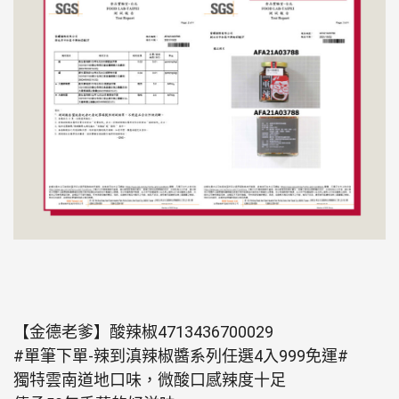
【金德老爹】酸辣椒4713436700029
#單筆下單-辣到滇辣椒醬系列任選4入999免運#
獨特雲南道地口味，微酸口感辣度十足