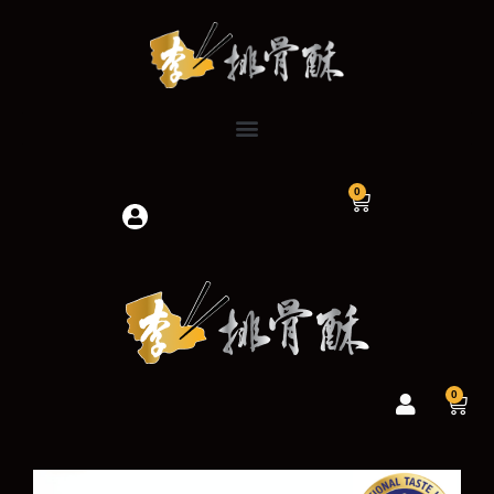
跳
至
主
要
內
容
0
購
物
籃
0
購
物
籃