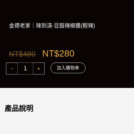
金德老爹｜辣到滇-豆鼓辣椒醬(輕辣)
原
目
NT$
280
NT$
480
始
前
-
+
金
加入購物車
德
老
價
價
爹
｜
格：
格：
酸
辣
產品說明
椒
NT$480。
NT$280。
醬
數
量