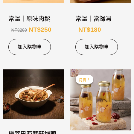
常溫｜原味肉鬆
常溫｜當歸湯
NT$
250
NT$
180
NT$
280
加入購物車
加入購物車
原
目
特賣！
特賣！
始
前
價
價
格：
格：
NT$1,920。
NT$1,80