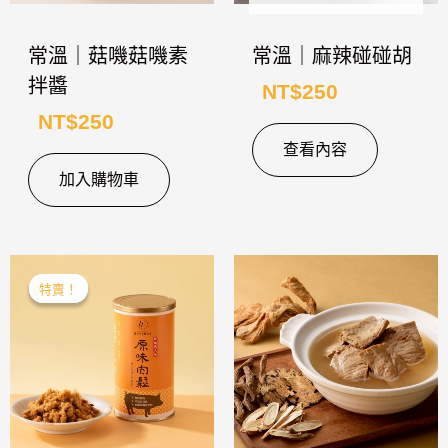
常溫｜菇嘰菇嘰素
常溫｜麻辣碰碰胡
拌醬
NT$
250
NT$
250
查看內容
加入購物車
原
目
特賣！
特賣！
始
前
價
價
格：
格：
NT$280。
NT$250。