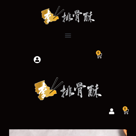
跳
至
主
要
內
容
0
購
物
籃
0
購
物
籃