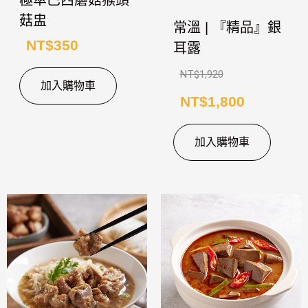
極萃巴西蘑菇猴頭
菇盅
常溫 | 『精品』銀
NT$
350
耳露
NT$
1,920
加入購物車
NT$
1,800
加入購物車