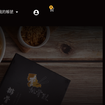
0
購
我的帳號
物
籃