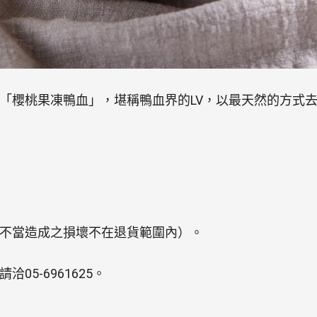
「櫻桃果凍鴨血」，堪稱鴨血界的LV，以最天然的方式
不當造成之損壞不在退貨範圍內）。
5-6961625。