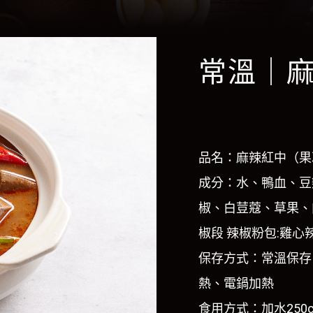
常溫｜
品名：麻辣紅中（果凍
成分：水、鴨血、豆
椒、白荳蔻、草果、
椒段 辣椒粉包:雞心
保存方式：常溫保存
熱、電鍋加熱
食用方式：加水250