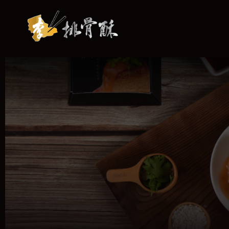
跳
至
主
要
內
容