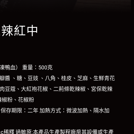
麻辣紅中
鴨血） 重量：500克
瓣醬 、糖、豆豉 、八角、桂皮、芝麻、生鮮青花
肉豆蔻、大紅袍花椒、二荊條乾辣椒、宮保乾辣
辣椒粉、花椒粉
 保存期限：二年 加熱方式：微波加熱、隔水加
cc稀釋 過敏原:本產品生產製程廠房其設備或生產